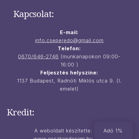
Kapcsolat:
E-mail:
i
nfo.cseperedo@gmail.com
Telefon:
0670/646-2746
(munkanapokon 09:00-
16:00 )
Feljesztés helyszíne:
1137 Budapest, Radnóti Miklós utca 9. (I.
emelet)
Kredit:
A weboldalt készítette:
Adó 1%
www.osszkepdesign.hu