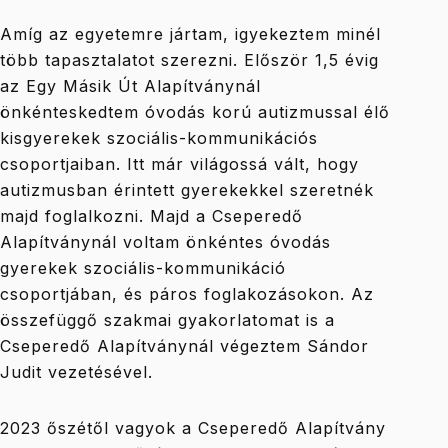
Amíg az egyetemre jártam, igyekeztem minél
több tapasztalatot szerezni. Először 1,5 évig
az Egy Másik Út Alapítványnál
önkénteskedtem óvodás korú autizmussal élő
kisgyerekek szociális-kommunikációs
csoportjaiban. Itt már világossá vált, hogy
autizmusban érintett gyerekekkel szeretnék
majd foglalkozni. Majd a Cseperedő
Alapítványnál voltam önkéntes óvodás
gyerekek szociális-kommunikáció
csoportjában, és páros foglakozásokon. Az
összefüggő szakmai gyakorlatomat is a
Cseperedő Alapítványnál végeztem Sándor
Judit vezetésével.
2023 őszétől vagyok a Cseperedő Alapítvány