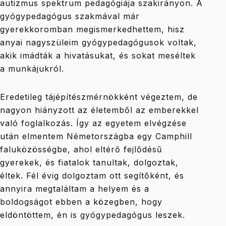
autizmus spektrum pedagógiája szakirányon. A
gyógypedagógus szakmával már
gyerekkoromban megismerkedhettem, hisz
anyai nagyszüleim gyógypedagógusok voltak,
akik imádták a hivatásukat, és sokat meséltek
a munkájukról.
Eredetileg tájépítészmérnökként végeztem, de
nagyon hiányzott az életemből az emberekkel
való foglalkozás. Így az egyetem elvégzése
után elmentem Németországba egy Camphill
faluközösségbe, ahol eltérő fejlődésű
gyerekek, és fiatalok tanultak, dolgoztak,
éltek. Fél évig dolgoztam ott segítőként, és
annyira megtaláltam a helyem és a
boldogságot ebben a közegben, hogy
eldöntöttem, én is gyógypedagógus leszek.