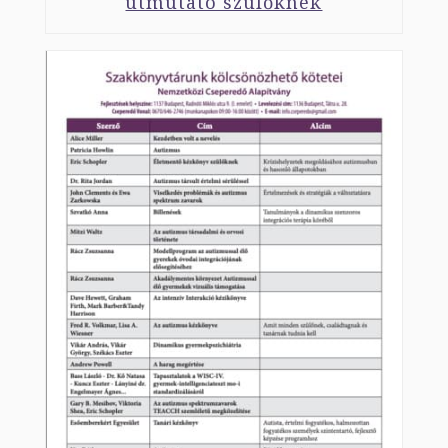
útmutató szülőknek