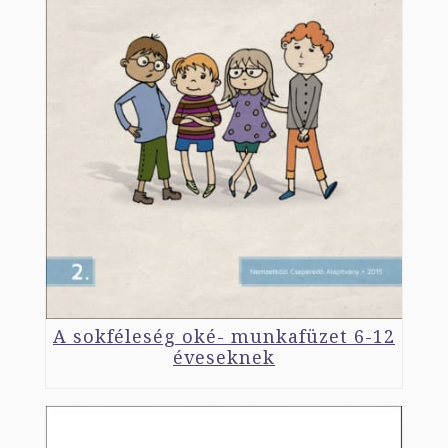
A sokféleség oké- munkafüzet 6-12
éveseknek