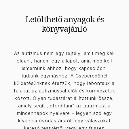
Letölthető anyagok és
könyvajánló
Az autizmus nem egy rejtély, amit meg kell
oldani, hanem egy állapot, amit meg kell
ismernünk ahhoz, hogy kapcsolódni
tudjunk egymáshoz. A Cseperedőnél
küldetésünknek érezzük, hogy lebontsuk a
falakat az autizmussal élők és környezetük
között. Olyan tudástárat állítottunk össze,
amely segít „lefordítani” az autizmust a
mindennapok nyelvére – legyen szó egy
kíváncsi óvodástársról, egy válaszokat
kereső testvérről vagy egy frissen