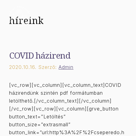
Kilépés
a
Menü
híreink
tartalomba
COVID házirend
2020.10.16.
Szerző:
Admin
[vc_row][vc_column][vc_column_text]COVID
házirendünk szintén pdf formátumban
letölthető.[/vc_column_text][/vc_column]
[/vc_row][vc_row][vc_column][grve_button
button_text=”Letöltés”
button_size=”extrasmall”
button_link=”url:http%3A%2F%2Fcseperedo.h