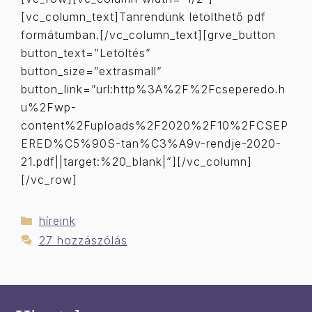
[vc_column_text]Tanrendünk letölthető pdf
formátumban.[/vc_column_text][grve_button
button_text=”Letöltés”
button_size=”extrasmall”
button_link=”url:http%3A%2F%2Fcseperedo.h
u%2Fwp-
content%2Fuploads%2F2020%2F10%2FCSEP
ERED%C5%90S-tan%C3%A9v-rendje-2020-
21.pdf||target:%20_blank|”][/vc_column]
[/vc_row]
Kategória
híreink
27 hozzászólás