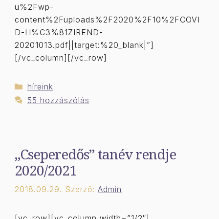
u%2Fwp-
content%2Fuploads%2F2020%2F10%2FCOVI
D-H%C3%81ZIREND-
20201013.pdf||target:%20_blank|”]
[/vc_column][/vc_row]
Kategória
híreink
55 hozzászólás
„Cseperedős” tanév rendje
2020/2021
2018.09.29.
Szerző:
Admin
[vc_row][vc_column width=”1/2″]