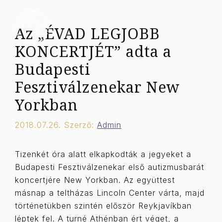
Kilépés
a
Menü
Az „ÉVAD LEGJOBB
tartalomba
KONCERTJÉT” adta a
Budapesti
Fesztiválzenekar New
Yorkban
2018.07.26.
Szerző:
Admin
Tizenkét óra alatt elkapkodták a jegyeket a
Budapesti Fesztiválzenekar első autizmusbarát
koncertjére New Yorkban. Az együttest
másnap a teltházas Lincoln Center várta, majd
történetükben szintén először Reykjavíkban
léptek fel. A turné Athénban ért véget, a