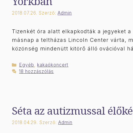
Yorkban
2018.07.26.
Szerző:
Admin
Tizenkét óra alatt elkapkodták a jegyeket 
másnap a teltházas Lincoln Center várta, m
közönség mindenütt kitörő álló ovációval h
Kategória
Egyéb
,
kakaókoncert
18 hozzászólás
Séta az autizmussal élőké
2018.04.29.
Szerző:
Admin