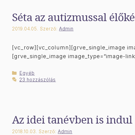
Séta az autizmussal élőké
2019.04.05.
Szerző:
Admin
[vc_row][vc_column][grve_single_image ima
[grve_single_image image_type=”image-lin
Kategória
Egyéb
23 hozzászólás
Az idei tanévben is indu
2018.10.03.
Szerző:
Admin