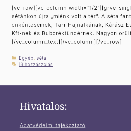
[vc_row][vc_column width=”1/2″][grve_sin
sétánkon újra „miénk volt a tér”. A séta f
önkénteseinek, Tarr Hajnalkának, Kárász E
Kft-nek és Buboréktündérnek. Nagyon örültü
[/vc_column_text][/vc_column][/vc_row]
Kategória
Egyéb
,
séta
18 hozzászólás
Hivatalos:
Adatvédelmi tájékoztató