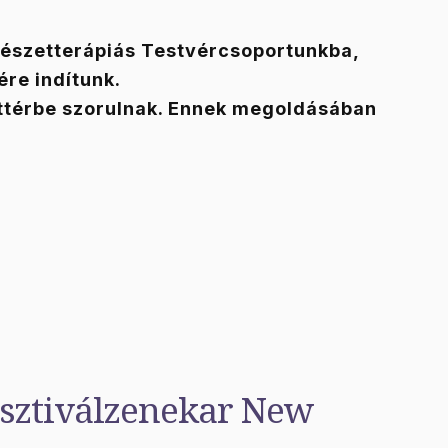
űvészetterápiás Testvércsoportunkba,
ére indítunk.
áttérbe szorulnak. Ennek megoldásában
sztiválzenekar New