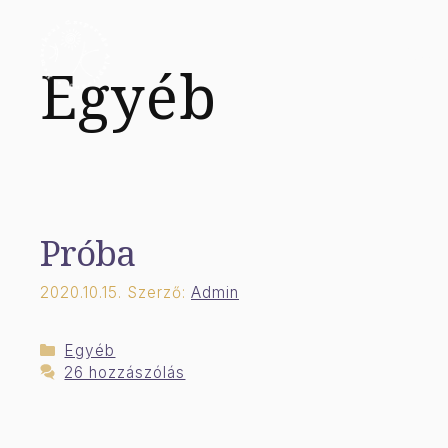
Kilépés
a
Főolda
Egyéb
tartalomba
Próba
2020.10.15.
Szerző:
Admin
Kategória
Egyéb
26 hozzászólás