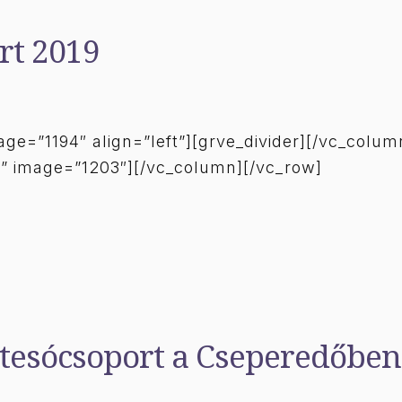
rt 2019
ge=”1194″ align=”left”][grve_divider][/vc_colu
k” image=”1203″][/vc_column][/vc_row]
l tesócsoport a Cseperedőben