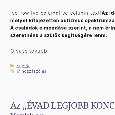
[vc_row][vc_column][vc_column_text]
Az id
melyet kifejezetten autizmus spektrumzav
A családok elmondása szerint, a nem érin
szeretnénk a szülők segítségére lenni.
Olvass tovább
Kategória
Egyéb
17 hozzászólás
Az „ÉVAD LEGJOBB KONCER