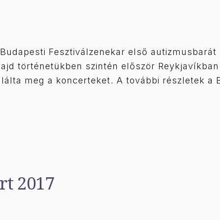
a Budapesti Fesztiválzenekar első autizmusbará
ajd történetükben szintén először Reykjavíkban 
álálta meg a koncerteket. A további részletek a 
rt 2017