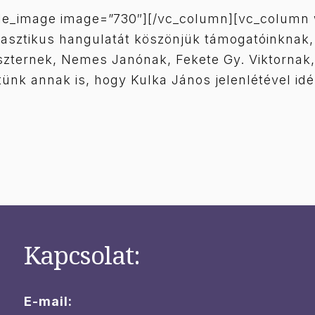
gle_image image=”730″][/vc_column][vc_column 
antasztikus hangulatát köszönjük támogatóinknak
szternek, Nemes Janónak, Fekete Gy. Viktornak,
nk annak is, hogy Kulka János jelenlétével idé
Kapcsolat:
E-mail: