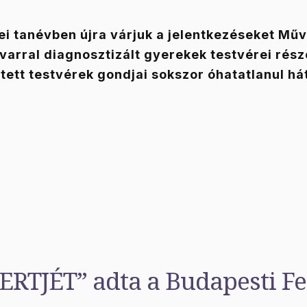
ei tanévben újra várjuk a jelentkezéseket M
arral diagnosztizált gyerekek testvérei rész
tett testvérek gondjai sokszor óhatatlanul h
TJÉT” adta a Budapesti Fe